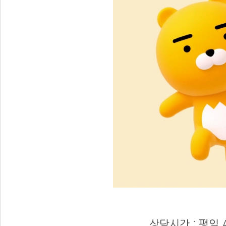
0
ㅇㅁㄷ
상담시간 : 평일 A