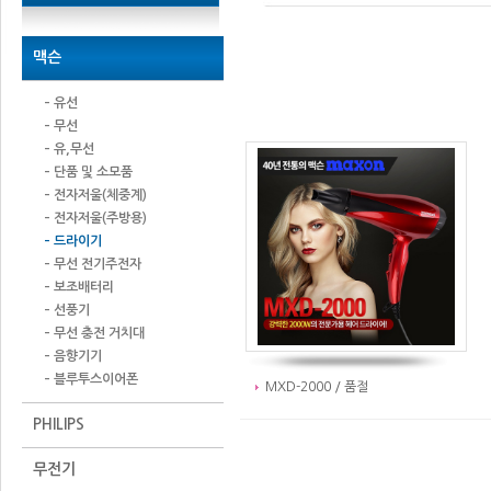
맥슨
– 유선
– 무선
– 유,무선
– 단품 및 소모품
– 전자저울(체중계)
– 전자저울(주방용)
– 드라이기
– 무선 전기주전자
– 보조배터리
– 선풍기
– 무선 충전 거치대
– 음향기기
– 블루투스이어폰
MXD-2000 / 품절
PHILIPS
무전기