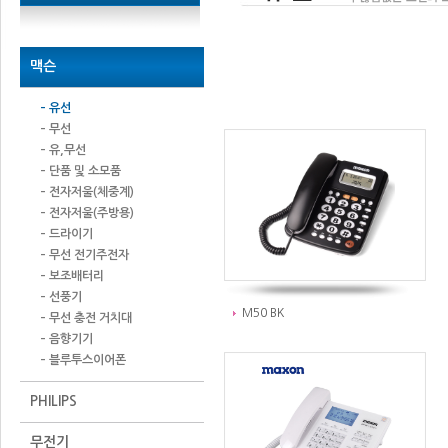
맥슨
– 유선
– 무선
– 유,무선
– 단품 및 소모품
– 전자저울(체중계)
– 전자저울(주방용)
– 드라이기
– 무선 전기주전자
– 보조배터리
– 선풍기
M50 BK
– 무선 충전 거치대
– 음향기기
– 블루투스이어폰
PHILIPS
무전기